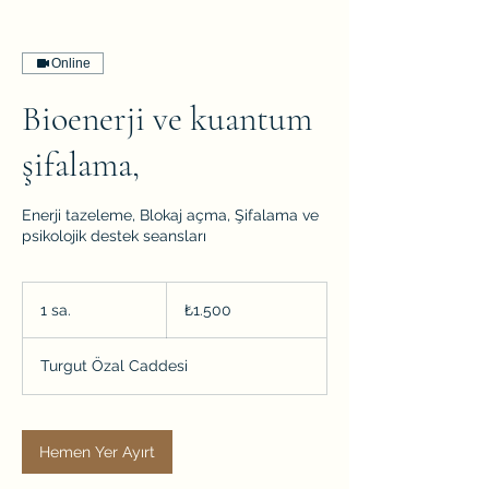
Online
Bioenerji ve kuantum
şifalama,
Enerji tazeleme, Blokaj açma, Şifalama ve
psikolojik destek seansları
₺1.500
Türk
1 sa.
1
₺1.500
lirası
s
a
Turgut Özal Caddesi
Hemen Yer Ayırt