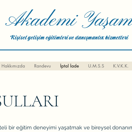
Akademi Yaşa
Kişisel gelişim eğitimleri ve danışmanlık hizmetleri
Hakkımızda
Randevu
İptal İade
U.M.S.S
K.V.K.K.
ŞULLARI
teli bir eğitim deneyimi yaşatmak ve bireysel donanım