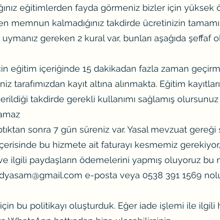
ğınız eğitimlerden fayda görmeniz bizler için yüksek
mden memnun kalmadığınız takdirde ücretinizin tamamı
gili uymanız gereken 2 kural var, bunları aşağıda şeffaf o
in eğitim içeriğinde 15 dakikadan fazla zaman geçirm
niz tarafımızdan kayıt altına alınmakta. Eğitim kayıtlar
nderildiği takdirde gerekli kullanımı sağlamış olursun
lamaz
aptıktan sonra 7 gün süreniz var. Yasal mevzuat gereği s
içerisinde bu hizmete ait faturayı kesmemiz gerekiyor,
e ilgili paydaşların ödemelerini yapmış oluyoruz bu
dyasam@gmail.com
e-posta veya 0538 391 1569 no
in bu politikayı oluşturduk. Eğer iade işlemi ile ilgili