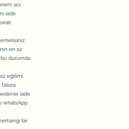
 önem arz
nı iade
larak
emelisiniz.
ının en az
uz bu durumda
iz eğitimi
 fatura
 nedenle iade
lu whatsApp
 herhangi bir