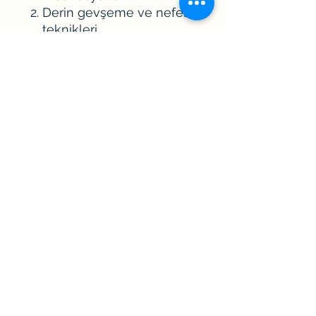
Derin gevşeme ve nefes
teknikleri
Duygusal şifa ve stres
yönetimi seansları
Bireysel ve grup terapileri
Zihinsel ve ruhsal iyi
oluşunuza yatırım yapmak
için bugün ilk adımı atın!
Daha fazla bilgi almak veya
seanslarımıza katılmak için
bizimle iletişime
geçebilirsiniz.
RANDEVU TALEBİ
OLUŞTURARAK
HİZMETTEN
FAYDALANABİLİRSİNİZ