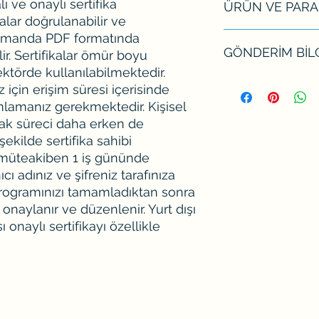
 ve onaylı sertifika
ÜRÜN VE PARA 
◆ 32 Saatlik Eğitim S
alar doğrulanabilir ve
◆ Kayıtlı 21 Video D
Online Test
 zamanda PDF formatında
Ücret iadesi yapa
◆ 1 İş Gününde Eği
GÖNDERİM BİLG
dakikadan fazla 
bilir. Sertifikalar ömür boyu
◆ 1-3 İş Gününde Ser
ne kadar süre izle
ektörde kullanılabilmektedir.
◆ Sertifikalar PDF F
alınmakta. Eğitim 
Bu sertifika program
 için erişim süresi içerisinde
◆ Kamu ve Özel Sek
tarafınıza gönderi
içerikler daha önced
mlamanız gerekmektedir. Kişisel
sağlamış olursun
programa, süresi içe
rak süreci daha erken de
iadesi yapılamaz
7/24 dilediğiniz zama
şekilde sertifika sahibi
İade işlemi için s
programına erişim sü
a müteakiben 1 iş gününde
süreniz var. Yasal
uzatılabilir.
aldıktan sonraki 
ıcı adınız ve şifreniz tarafınıza
faturayı kesmemiz
 programınızı tamamladıktan sonra
vergi ödemesi ve 
 onaylanır ve düzenlenir. Yurt dışı
yapmış oluyoruz b
ı onaylı sertifikayı özellikle
gün içinde akdy
0538 391 1569 no
verilmeli
AKADEMİ YAŞAM