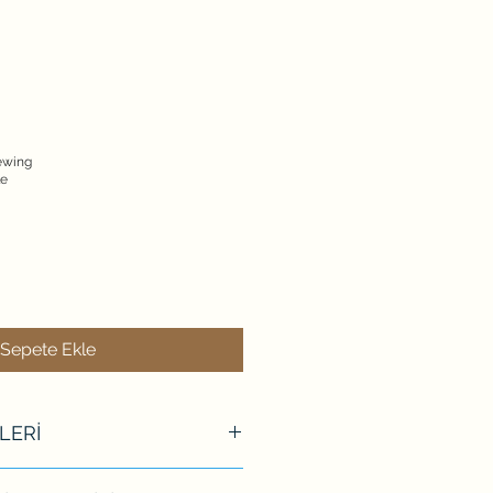
ewing
le
Sepete Ekle
LERİ
m (Asenkron)