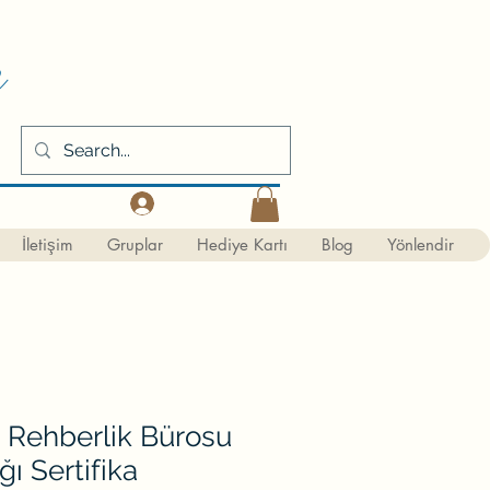
m
Kaydol
İletişim
Gruplar
Hediye Kartı
Blog
Yönlendir
i Rehberlik Bürosu
ı Sertifika