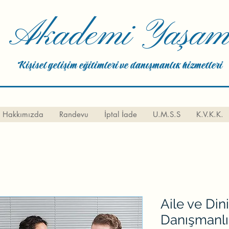
Akademi Yaşa
Kişisel gelişim eğitimleri ve danışmanlık hizmetleri
Hakkımızda
Randevu
İptal İade
U.M.S.S
K.V.K.K.
Aile ve Din
Danışmanlığ