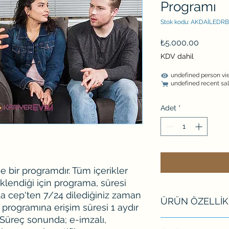
Programı
Stok kodu: AKDAİLEDRB
Fiyat
₺5.000,00
KDV dahil
undefined person vi
undefined recent sa
Adet
*
e bir programdır. Tüm içerikler
endiği için programa, süresi
da cep'ten 7/24 dilediğiniz zaman
ÜRÜN ÖZELLİK
ka programına erişim süresi 1 aydır
r. Süreç sonunda; e-imzalı,
◆ %100 Online Eğiti