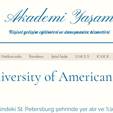
Akademi Yaşa
Kişisel gelişim eğitimleri ve danışmanlık hizmetleri
Hakkımızda
Randevu
İptal İade
U.M.S.S
K.V.K.K.
iversity of American
indeki St. Petersburg şehrinde yer alır ve %10