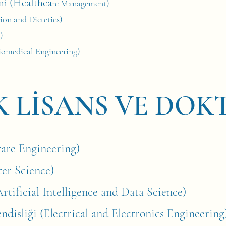
mi (Healthca
re Management)
ion and Dietetics)
)
iomedical Engineering)
K LİSANS VE DO
ware Engineering)
ter Science)
rtificial Intelligence and Data Science)
disliği (Electrical and Electronics Engineering