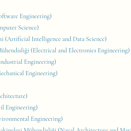
oftware Engineering)
omputer Science)
i (Artificial Intelligence and Data Science)
ühendisliği (Electrical and Electronics Engineering)
Industrial Engineering)
echanical Engineering)
)
chitecture)
il Engineering)
vironmental Engineering)
kineleri Mühendisliği (Naval Architecture and Mari