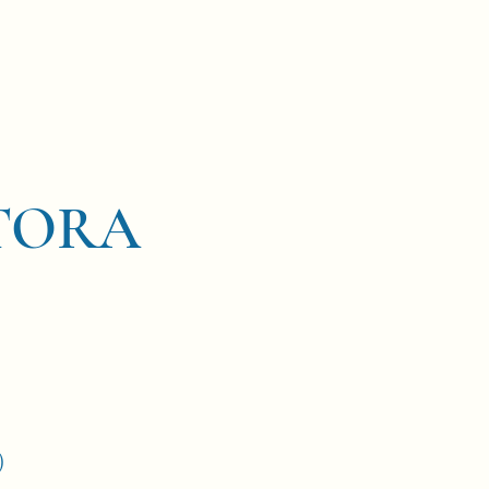
KTORA
)