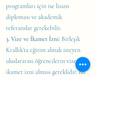
programları için ise lisans
diploması ve akademik
referanslar gerekebilir.
3. Vize ve İkamet İzni:
Birleşik
Krallık’ta eğitim almak isteyen
uluslararası öğrencilerin vize ve
ikamet izni alması gereklidir. Bu
süreç, üniversite tarafından
verilen kabul mektubu ve diğer
belgelerle başlar. Vize başvurusu
süreci ve gerekli belgeler
hakkında üniversiteden veya