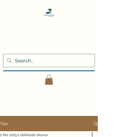
Akademi
Yaşam
Kişisel gelişim eğitimleri ve
danışmanlık hizmetleri
Yazı
2 Nis 2025
1 dakikada okunur