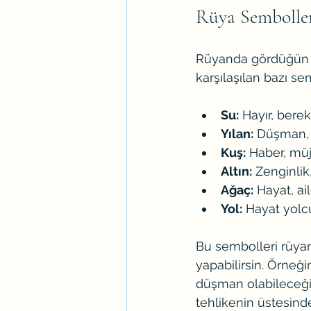
Rüya Semboller
Rüyanda gördüğün sem
karşılaşılan bazı se
Su:
 Hayır, berek
Yılan:
 Düşman, t
Kuş:
 Haber, müj
Altın:
 Zenginlik
Ağaç:
 Hayat, ai
Yol:
 Hayat yolcu
Bu sembolleri rüyan
yapabilirsin. Örneğ
düşman olabileceğin
tehlikenin üstesind