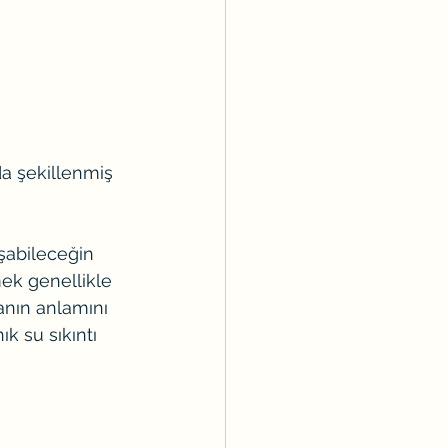
da şekillenmiş 
şabileceğin 
ek genellikle 
anın anlamını 
k su sıkıntı 