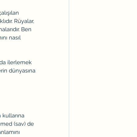
lışılan 
ıdır. Rüyalar, 
larıdır. Ben 
ını nasıl 
da ilerlemek 
derin dünyasına 
 kullarına 
mmed (sav) de 
anlamını 