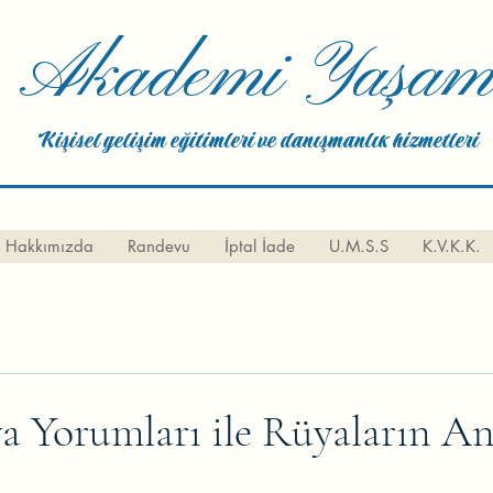
Akademi Yaşa
Kişisel gelişim eğitimleri ve danışmanlık hizmetleri
Hakkımızda
Randevu
İptal İade
U.M.S.S
K.V.K.K.
a Yorumları ile Rüyaların A