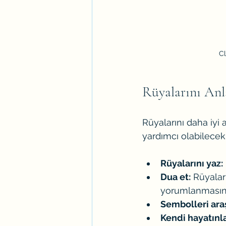
Cl
Rüyalarını Anl
Rüyalarını daha iyi
yardımcı olabilecek 
Rüyalarını yaz:
Dua et:
 Rüyalar
yorumlanmasına
Sembolleri araş
Kendi hayatınla