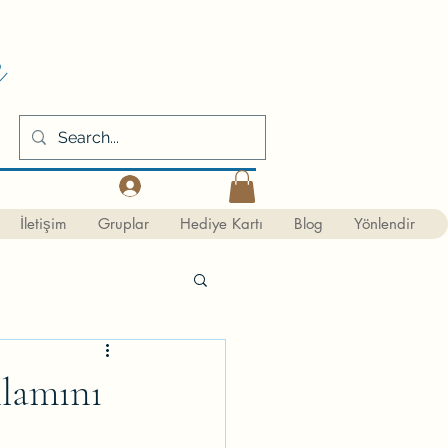
m
Kaydol
İletişim
Gruplar
Hediye Kartı
Blog
Yönlendir
nlamını