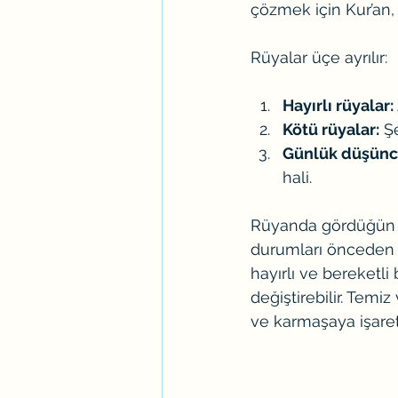
çözmek için Kur’an, 
Rüyalar üçe ayrılır:
Hayırlı rüyalar:
Kötü rüyalar:
 Ş
Günlük düşünce
hali.
Rüyanda gördüğün s
durumları önceden a
hayırlı ve bereketli
değiştirebilir. Temi
ve karmaşaya işaret 