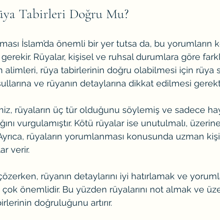
üya Tabirleri Doğru Mu?
ası İslam’da önemli bir yer tutsa da, bu yorumların ke
gerekir. Rüyalar, kişisel ve ruhsal durumlara göre farkl
 alimleri, rüya tabirlerinin doğru olabilmesi için rüya 
llarına ve rüyanın detaylarına dikkat edilmesi gerektiği
, rüyaların üç tür olduğunu söylemiş ve sadece hayır
ını vurgulamıştır. Kötü rüyalar ise unutulmalı, üzerine
Ayrıca, rüyaların yorumlanması konusunda uzman kiş
r verir.
çözerken, rüyanın detaylarını iyi hatırlamak ve yoruml
çok önemlidir. Bu yüzden rüyalarını not almak ve üz
lerinin doğruluğunu artırır.