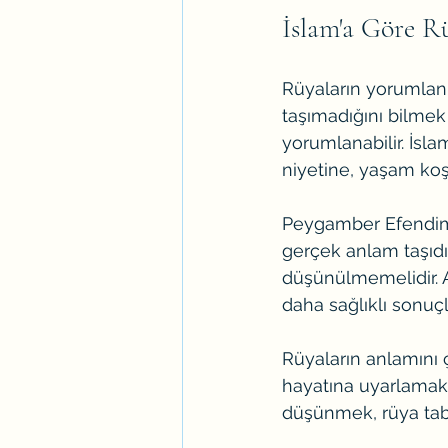
İslam'a Göre R
Rüyaların yorumlanm
taşımadığını bilmek 
yorumlanabilir. İslam
niyetine, yaşam koşu
Peygamber Efendimiz
gerçek anlam taşıdığ
düşünülmemelidir. 
daha sağlıklı sonuçla
Rüyaların anlamını 
hayatına uyarlamak 
düşünmek, rüya tabir