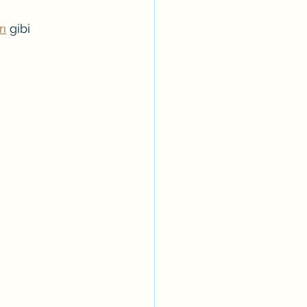
rı
 gibi 