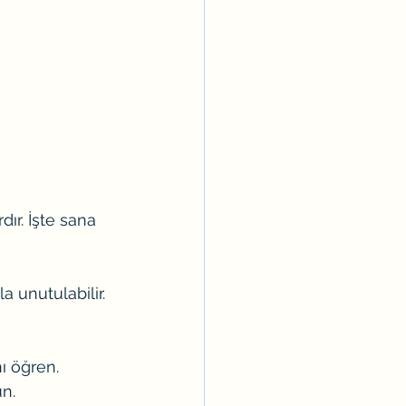
ır. İşte sana 
 unutulabilir.
 
ı öğren.
n.