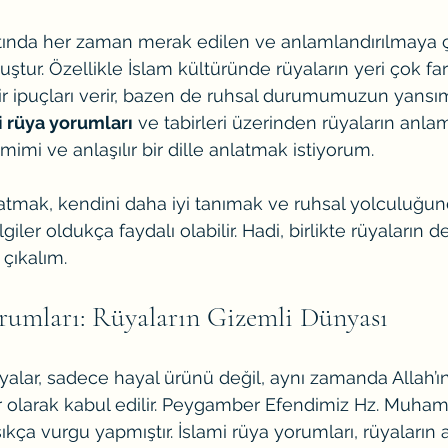
tında her zaman merak edilen ve anlamlandırılmaya ça
ştur. Özellikle İslam kültüründe rüyaların yeri çok farkl
 ipuçları verir, bazen de ruhsal durumumuzun yansıma
i rüya yorumları
 ve tabirleri üzerinden rüyaların anlam
imi ve anlaşılır bir dille anlatmak istiyorum. 
tmak, kendini daha iyi tanımak ve ruhsal yolculuğun
lgiler oldukça faydalı olabilir. Hadi, birlikte rüyaların 
 çıkalım.
rumları: Rüyaların Gizemli Dünyası
yalar, sadece hayal ürünü değil, aynı zamanda Allah’ın
r olarak kabul edilir. Peygamber Efendimiz Hz. Muha
kça vurgu yapmıştır. İslami rüya yorumları, rüyaların 