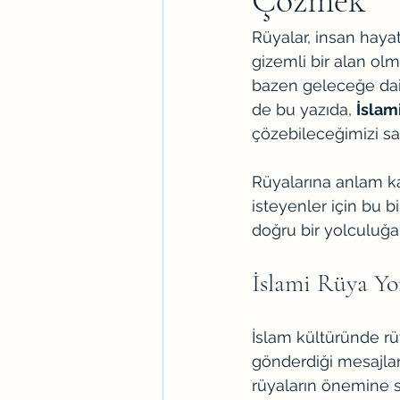
Çözmek
Rüyalar, insan haya
gizemli bir alan olmu
bazen geleceğe dair
de bu yazıda, 
İslam
çözebileceğimizi sam
Rüyalarına anlam ka
isteyenler için bu bi
doğru bir yolculuğa
İslami Rüya Yo
İslam kültüründe rü
gönderdiği mesajla
rüyaların önemine sı