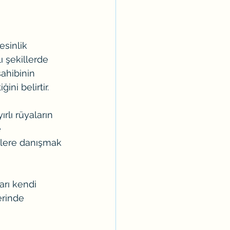
sinlik 
ı şekillerde 
sahibinin 
ni belirtir.
lı rüyaların 
 
ilere danışmak 
arı kendi 
erinde 